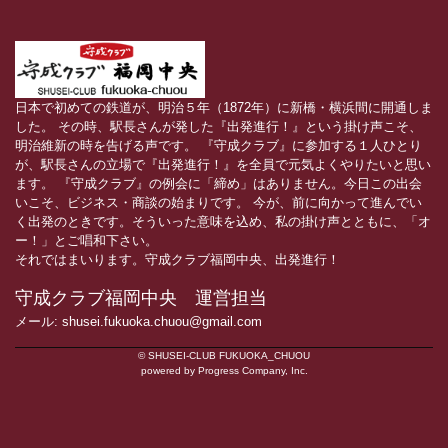
日本で初めての鉄道が、明治５年（1872年）に新橋・横浜間に開通しま
した。 その時、駅長さんが発した『出発進行！』という掛け声こそ、
明治維新の時を告げる声です。 『守成クラブ』に参加する１人ひとり
が、駅長さんの立場で『出発進行！』を全員で元気よくやりたいと思い
ます。 『守成クラブ』の例会に「締め」はありません。今日この出会
いこそ、ビジネス・商談の始まりです。 今が、前に向かって進んでい
く出発のときです。そういった意味を込め、私の掛け声とともに、「オ
ー！」とご唱和下さい。
それではまいります。守成クラブ福岡中央、出発進行！
守成クラブ福岡中央 運営担当
メール: shusei.fukuoka.chuou@gmail.com
© SHUSEI-CLUB FUKUOKA_CHUOU
powered by Progress Company, Inc.