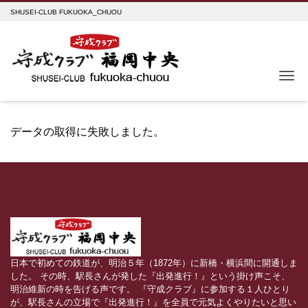
SHUSEI-CLUB FUKUOKA_CHUOU
Me
データの取得に失敗しました。
日本で初めての鉄道が、明治５年（1872年）に新橋・横浜間に開通しま
した。 その時、駅長さんが発した『出発進行！』という掛け声こそ、
明治維新の時を告げる声です。 『守成クラブ』に参加する１人ひとり
が、駅長さんの立場で『出発進行！』を全員で元気よくやりたいと思い