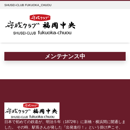
SHUSEI-CLUB FUKUOKA_CHUOU
メンテナンス中
日本で初めての鉄道が、明治５年（1872年）に新橋・横浜間に開通しま
した。 その時、駅長さんが発した『出発進行！』という掛け声こそ、