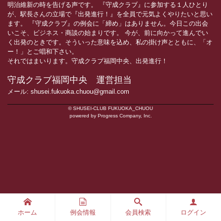
明治維新の時を告げる声です。 『守成クラブ』に参加する１人ひとり
が、駅長さんの立場で『出発進行！』を全員で元気よくやりたいと思い
ます。 『守成クラブ』の例会に「締め」はありません。今日この出会
いこそ、ビジネス・商談の始まりです。 今が、前に向かって進んでい
く出発のときです。そういった意味を込め、私の掛け声とともに、「オ
ー！」とご唱和下さい。
それではまいります。守成クラブ福岡中央、出発進行！
守成クラブ福岡中央 運営担当
メール: shusei.fukuoka.chuou@gmail.com
© SHUSEI-CLUB FUKUOKA_CHUOU
powered by Progress Company, Inc.
ホーム
例会情報
会員検索
ログイン